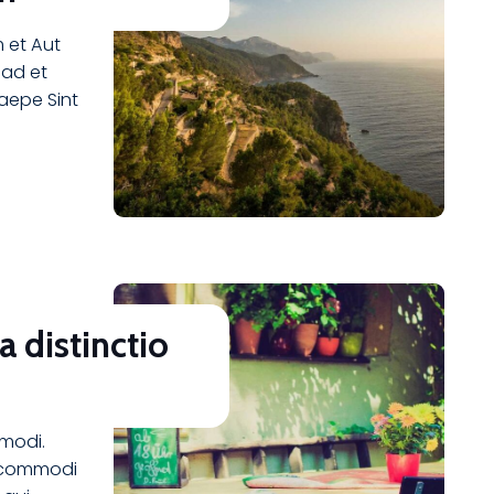
m et Aut
 ad et
aepe Sint
 distinctio
modi.
 commodi