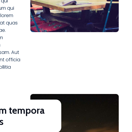
 qui
um qui
olorem
rat quas
ae.
am
s
sam. Aut
nt officia
llitia
um tempora
s