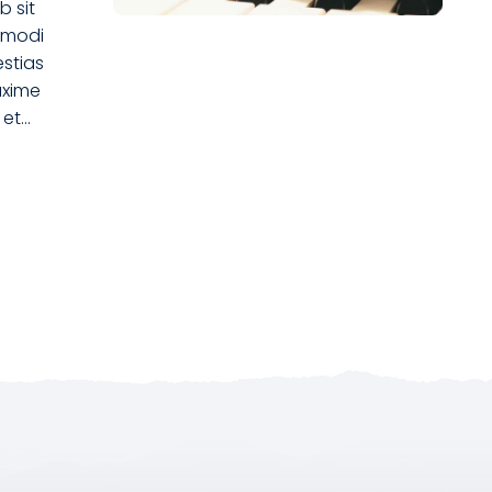
b sit
 modi
estias
axime
 et…