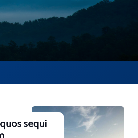
 quos sequi
m