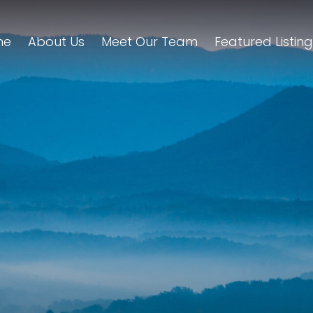
me
About Us
Meet Our Team
Featured Listin