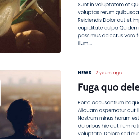
Sunt in voluptatem et Q
voluptas rerum quibusd
Reiciendis Dolor aut et i
cupiditate culpa Quide
possimus delectus vero f
illum.…
NEWS
2 years ago
Fuga quo dele
Porro accusantium itaqu
Aliquam aspernatur aut ill
Nostrum minus harum est n
doloribus hic aut illum ra
voluptate. Dolore sed 