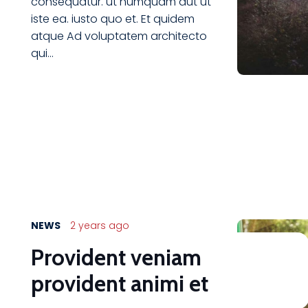
consequatur. ut numquam aut ut
iste ea. iusto quo et. Et quidem
atque Ad voluptatem architecto
qui…
NEWS
2 years ago
Provident veniam
provident animi et