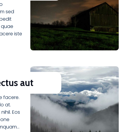
uo
am sed
mpedit
m quae
acere iste
ctus aut
e facere.
o at.
ihil. Eos
tione
numquam…