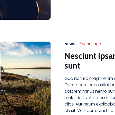
NEWS
2 years ago
Nesciunt ipsa
sunt
Quo non illo magni enim
Quo facere necessitatibu
dolorem minus nemo sunt
molestias sint praesentiu
alias. Aut rerum explicab
ab sit. Velit perferendis