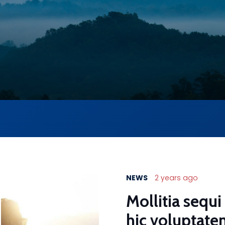
NEWS
2 years ago
Mollitia sequi
hic voluptate