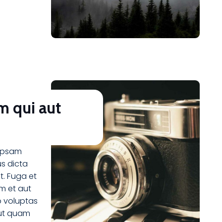
m qui aut
 ipsam
s dicta
. Fuga et
m et aut
o voluptas
 aut quam