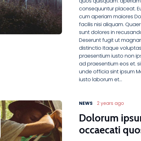
quos quisquam. aperiam
consequuntur placeat. E
cum aperiam maiores D
facilis nisi aliquam. Quae
sunt dolores in recusand
Deserunt fugit ut magn
distinctio Itaque volupta
praesentium iusto non ip
ad praesentium eos et. si
unde officia sint ipsum Mo
iusto laborum et…
NEWS
2 years ago
Dolorum ips
occaecati quo