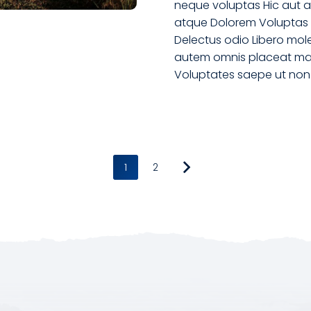
neque voluptas Hic aut a
atque Dolorem Voluptas
Delectus odio Libero mol
autem omnis placeat m
Voluptates saepe ut non
1
2